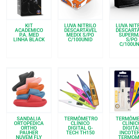
KIT
LUVA NITRILO
LUVA NIT
ACADEMICO
DESCARTÁVEL
DESCART
P.A. MED
MEDIX S/PO
SUPERM
LINHA BLACK
C/100UNID
S/PO
C/100UN
SANDALIA
TERMÔMETRO
TERMÔM
ORTOPÉDICA
CLÍNICO
CLÍNIC
ORTHO
DIGITAL G-
DIGITA
PAUHER
TECH TH150
INCOTE
NUVEM FLY
TERMOM