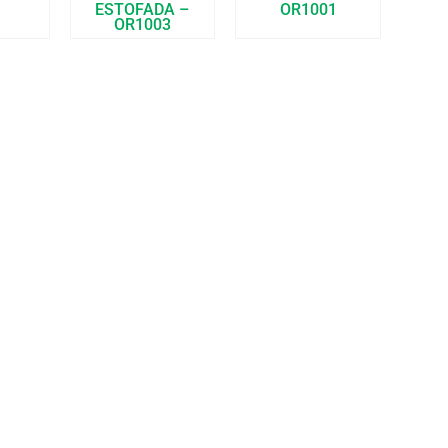
ESTOFADA –
OR1001
OR1003