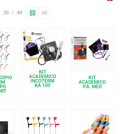
30
40
KIT
ACADEMICO
COPIO
KIT
INCOTERM
RM
ACADEMICO
KA 100
IPO
P.A. MED
ORT