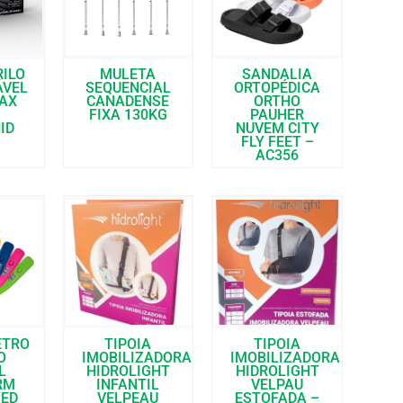
RILO
MULETA
SANDALIA
ÁVEL
SEQUENCIAL
ORTOPÉDICA
AX
CANADENSE
ORTHO
FIXA 130KG
PAUHER
ID
NUVEM CITY
FLY FEET –
AC356
ETRO
TIPOIA
TIPOIA
O
IMOBILIZADORA
IMOBILIZADORA
L
HIDROLIGHT
HIDROLIGHT
RM
INFANTIL
VELPAU
ED
VELPEAU
ESTOFADA –