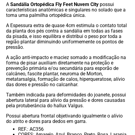
A
Sandália Ortopédica Fly Feet Nuvem City
possui
características anatômicas e singulares no solado que a
torna uma palmilha ortopédica única.
A Espessura extra de quase 4cm estimula o contato total
da planta dos pés contra a sandália em todas as fases
da pisada, e isso equilibra e distribui o peso por toda a
região plantar diminuindo uniformemente os pontos de
pressão.
A ação anti-impacto e maciez somado a modificação na
forma de pisar auxiliam diretamente na proteção e
prevenção primária e/ou secundária para esporão de
calcâneo, fascite plantar, neuroma de Morton,
metatarsalgia, formação de calos, hiperqueratose, alívio
das dores e pressão no calcanhar.
Também indicada para deformidades do joanete, possui
abertura lateral para alívio da pressão e dores causadas
pela protuberância do hallux Valgus.
Possui abertura frontal objetivando igualmente o alívio
do atrito e dores para dedos em garra.
REF.: AC356
CORES: Amarelo, Azul, Branco, Preto, Rosa, Laranja,