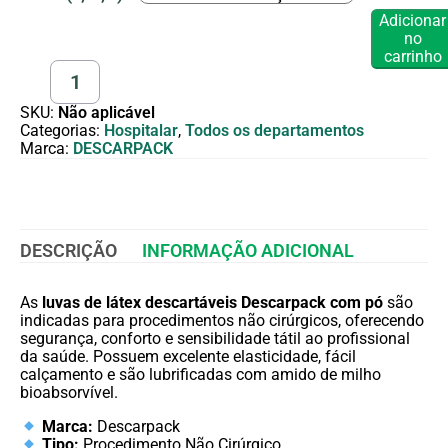
Adicionar
no
carrinho
SKU:
Não aplicável
Categorias:
Hospitalar
,
Todos os departamentos
Marca:
DESCARPACK
DESCRIÇÃO
INFORMAÇÃO ADICIONAL
As
luvas de látex descartáveis Descarpack com pó
são
indicadas para procedimentos não cirúrgicos, oferecendo
segurança, conforto e sensibilidade tátil ao profissional
da saúde. Possuem excelente elasticidade, fácil
calçamento e são lubrificadas com amido de milho
bioabsorvível.
Marca:
Descarpack
Tipo:
Procedimento Não Cirúrgico