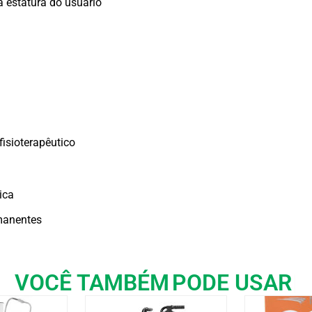
 estatura do usuário
fisioterapêutico
ica
manentes
VOCÊ TAMBÉM
PODE USAR