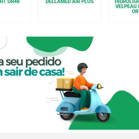
HT OR48
DELLAMED AIR PLUS
HIDROLIG
VELPEAU 
OR