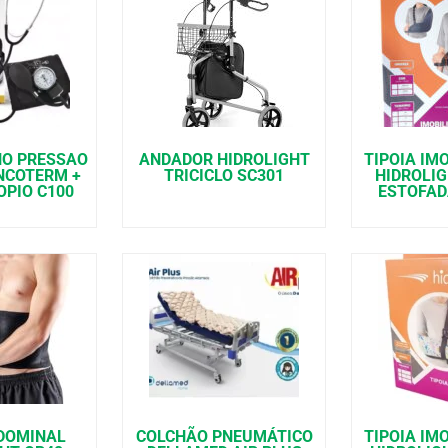
HO PRESSAO
ANDADOR HIDROLIGHT
TIPOIA IM
NCOTERM +
TRICICLO SC301
HIDROLI
PIO C100
ESTOFAD
DOMINAL
COLCHÃO PNEUMÁTICO
TIPOIA IM