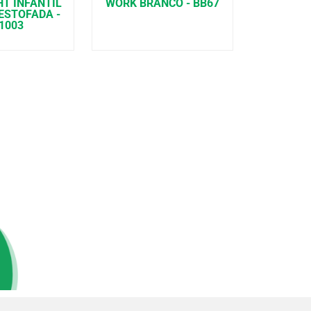
HT INFANTIL
WORK BRANCO - BB67
ESTOFADA -
1003