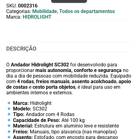
SKU:
0002316
Categorias:
Mobilidade
,
Todos os departamentos
Marca:
HIDROLIGHT
DESCRIÇÃO
O
Andador Hidrolight SC302
foi desenvolvido para
proporcionar
mais autonomia, conforto e segurança
no
dia a dia de pessoas com mobilidade reduzida. Equipado
com
4 rodas
,
freios manuais
,
assento acolchoado
,
apoio
de costas
e
cesto porta objetos
, é ideal para uso em
ambientes internos e externos.
Marca:
Hidrolight
Modelo:
SC302
Tipo:
Andador com 4 Rodas
Capacidade de Peso:
Até 100 kg
Material:
Estrutura em alumínio leve e resistente
Freios:
Manuais, tipo alavanca (nas manoplas)
Assento:
Estofado, com encosto para descanso