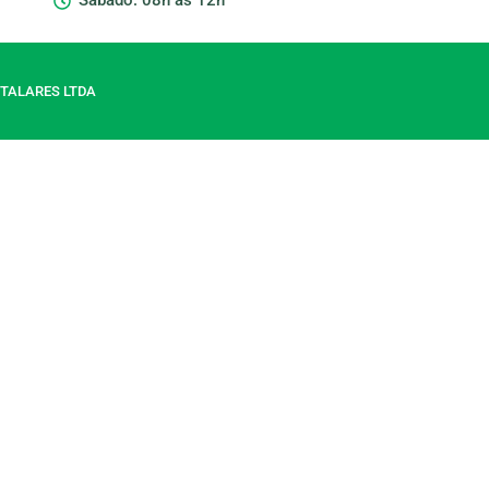
Sábado: 08h ás 12h
TALARES LTDA