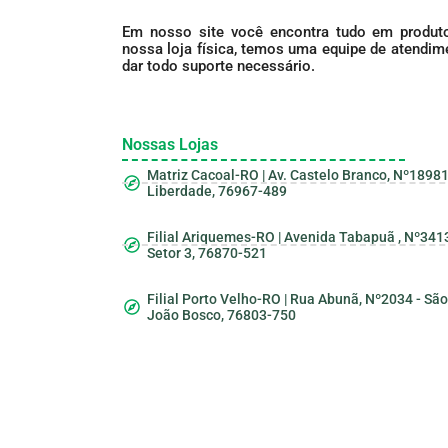
Em nosso site você encontra tudo em produto
nossa loja física, temos uma equipe de atendime
dar todo suporte necessário.
Nossas Lojas
Matriz Cacoal-RO | Av. Castelo Branco, Nº18981
Liberdade, 76967-489
Filial Ariquemes-RO | Avenida Tabapuã , Nº3413
Setor 3, 76870-521
Filial Porto Velho-RO | Rua Abunã, Nº2034 - São
João Bosco, 76803-750