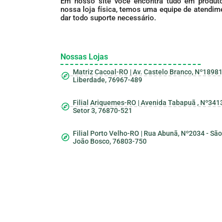
Em nosso site você encontra tudo em produto
nossa loja física, temos uma equipe de atendime
dar todo suporte necessário.
Nossas Lojas
Matriz Cacoal-RO | Av. Castelo Branco, Nº18981
Liberdade, 76967-489
Filial Ariquemes-RO | Avenida Tabapuã , Nº3413
Setor 3, 76870-521
Filial Porto Velho-RO | Rua Abunã, Nº2034 - São
João Bosco, 76803-750