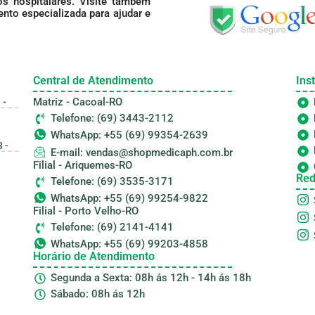
s hospitalares. Visite também
nto especializada para ajudar e
Central de Atendimento
Inst
Matriz - Cacoal-RO
 -
Telefone: (69) 3443-2112
WhatsApp: +55 (69) 99354-2639
 -
E-mail: vendas@shopmedicaph.com.br
Filial - Ariquemes-RO
Red
Telefone: (69) 3535-3171
WhatsApp: +55 (69) 99254-9822
Filial - Porto Velho-RO
Telefone: (69) 2141-4141
WhatsApp: +55 (69) 99203-4858
Horário de Atendimento
Segunda a Sexta: 08h ás 12h - 14h ás 18h
Sábado: 08h ás 12h